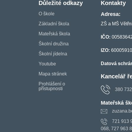
Důležité odkazy
Kontakty
O škole
Adresa:
Základní škola
ZŠ a MŠ Větřní
Mateřská škola
IČO:
0058364
Školní družina
IZO:
6000591
Školní jídelna
Datová schrá
Youtube
Mapa stránek
Kancelář ře
Prohlášení o
přístupnosti
380 732
Mateřská šk
zuzana.b
721 913 
068, 727 963 