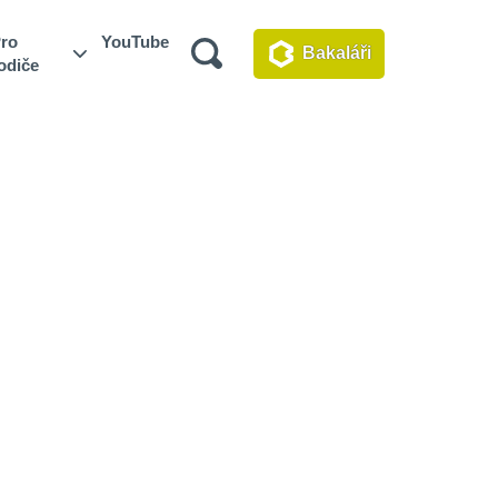
ro
YouTube
Bakaláři
odiče