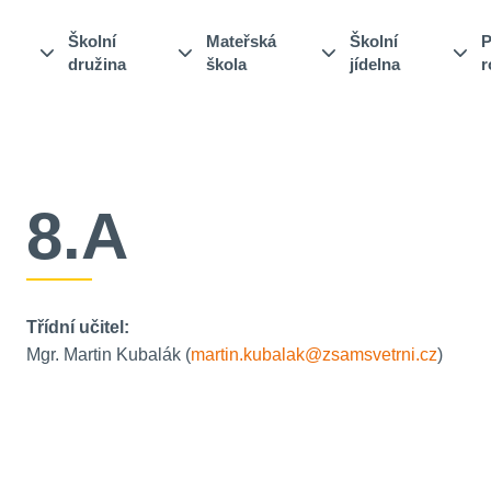
Školní
Mateřská
Školní
P
družina
škola
jídelna
r
8.A
Třídní učitel:
Mgr. Martin Kubalák (
martin.kubalak@zsamsvetrni.cz
)