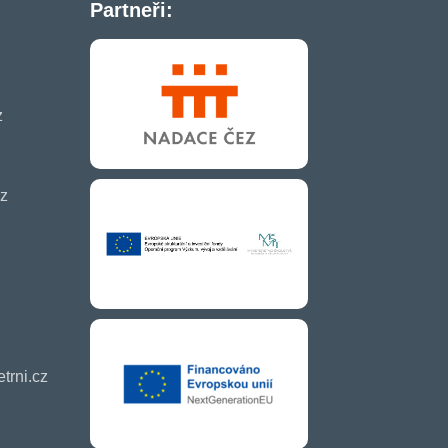
Partneři:
z
z
rni.cz