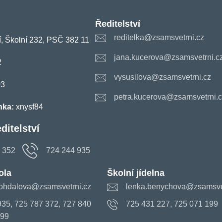
Ředitelství
reditelka@zsamsvetrni.cz
, Školní 232, PSČ 382 11
jana.kucerova@zsamsvetrni.c
2
vysusilova@zsamsvetrni.cz
03
petra.kucerova@zsamsvetrni.c
nka:
xnysf84
ditelství
 352
724 244 935
ola
Školní jídelna
ohdalova@zsamsvetrni.cz
lenka.benychova@zsamsvet
935, 725 787 372, 727 840
725 431 227, 725 071 199
899