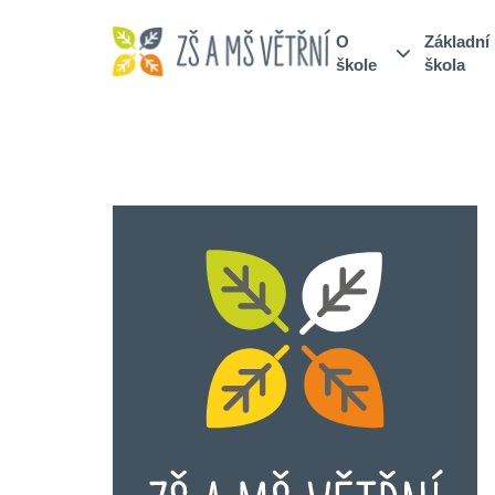
O
Základní
škole
škola